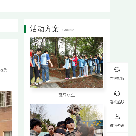
活动方案
Course
地为

在线客服

孤岛求生

咨询热线

400-
微信咨询
9700-