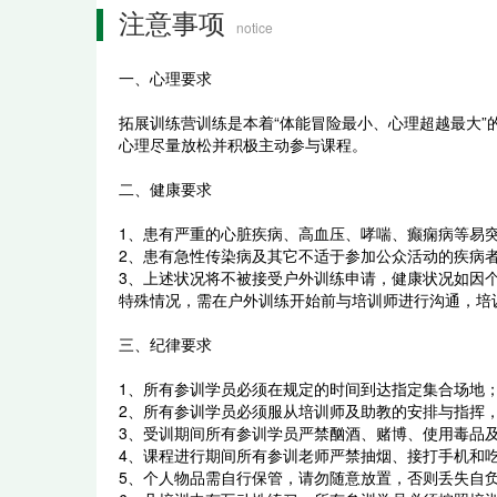
注意事项
notice
一、心理要求
拓展训练营训练是本着“体能冒险最小、心理超越最大
心理尽量放松并积极主动参与课程。
二、健康要求
1、患有严重的心脏疾病、高血压、哮喘、癫痫病等易
2、患有急性传染病及其它不适于参加公众活动的疾病
3、上述状况将不被接受户外训练申请，健康状况如因
特殊情况，需在户外训练开始前与培训师进行沟通，培
三、纪律要求
1、所有参训学员必须在规定的时间到达指定集合场地
2、所有参训学员必须服从培训师及助教的安排与指挥
3、受训期间所有参训学员严禁酗酒、赌博、使用毒品
4、课程进行期间所有参训老师严禁抽烟、接打手机和
5、个人物品需自行保管，请勿随意放置，否则丢失自