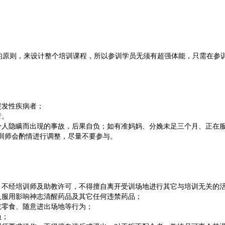
”的原则，来设计整个培训课程，所以参训学员无须有超强体能，只需在参
突发性疾病者；
者。
个人隐瞒而出现的事故，后果自负；如有准妈妈、分娩未足三个月、正在
训师会酌情进行调整，尽量不要参与。
；
，不经培训师及助教许可，不得擅自离开受训场地进行其它与培训无关的活
及服用影响神志清醒药品及其它任何违禁药品；
吃零食、随意进出场地等行为；
负；