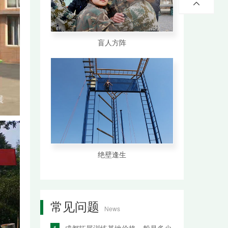
598

全国多
个训练
盲人方阵
基地
成都 1592852
贵阳 0851-85
绝壁逢生
常见问题
News
1
成都拓展训练基地价格一般是多少