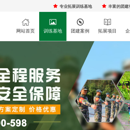

专业拓展训练基地

丰富的团建




网站首页
训练基地
团建案例
拓展项目
企