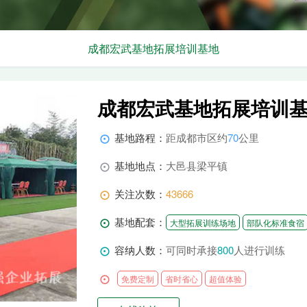
成都宏武基地拓展培训基地
成都宏武基地拓展培训
基地路程：
距成都市区约
70
公里

基地地点：
大邑县梁平镇

关注次数：
43666

基地配套：

大型拓展训练场地
部队化标准食宿
容纳人数：
可同时承接
800
人进行训练


免费定制
省时省心
超值体验