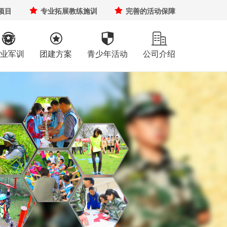
项目

专业拓展教练施训

完善的活动保障




业军训
团建方案
青少年活动
公司介绍