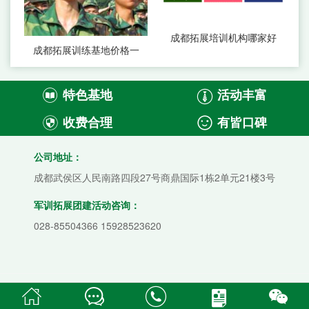
成都拓展培训机构哪家好
成都拓展训练基地价格一
特色基地
活动丰富


收费合理
有皆口碑


公司地址：
成都武侯区人民南路四段27号商鼎国际1栋2单元21楼3号
军训拓展团建活动咨询：
028-85504366 15928523620




