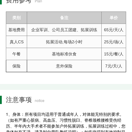
Plan
类别
备注
单价
基地费用
企业军训、公司员工团建、拓展训练
65元/天/人
真人CS
拓展活动,每场2小时
25元/场/人
午餐
基地标准伙食
15元/餐/人
保险
意外保险
7元/天/人
注意事项
notice
1、身体：所有项目均适用于普通成年人，对体能无特别的要求。
（如有严重心脏病、高血压、习惯性脱臼、脊椎颈椎腰椎受伤经
历、半年内大手术者不能参加户外拓展训练，拓展训练过程中，您
身体如有不适，请及时向带队教练说明）；如疾病得到有效控制且