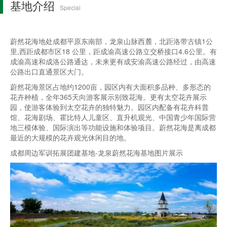
基地介绍
Special
蔚然花海地处成都平原东南部，龙泉山脉西麓，北距洛带古镇1公
里,西距成都市区18 公里，距成渝高速公路立交桥接口4.6公里。有
成渝高速和成洛公路通达，未来更有成安渝高速公路经过，由高速
公路出口直通景区大门。
蔚然花海景区占地约1200亩，园区内有大面积多品种、多形态的
花卉种植，全年365天向游客展示别致花海。更有太空花卉展示
园，使游客体验到太空花卉的独特魅力。园区内配备有花卉科普
馆、花海剧场、霍比特人儿童区、直升机观光、中国青少年国际营
地三模体验、国际演出等功能设施和体验项目。蔚然花海是离成都
最近的大规模的花卉观光休闲目的地。
成都周边军训拓展团建基地-龙泉蔚然花海基地图片展示