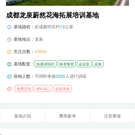
成都龙泉蔚然花海拓展培训基地
基地路程：
距成都市区约
18
公里

基地地点：
龙泉

关注次数：
43666

基地配套：

拓展训练区
标准食宿
会议室
花海
容纳人数：
可同时承接
2000
人进行训练


免费定制
省时省心
超值体验
基地介绍
费用参考
注意事项