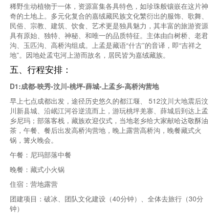
稀野生动植物于一体，资源富集各具特色，如珍珠般镶嵌在这片神
奇的土地上。多元化复合的嘉绒藏民族文化繁衍出的服饰、歌舞、
民俗、宗教、建筑、饮食、艺术更是独具魅力，其丰富的旅游资源
具有原始、独特、神秘、和唯一的品质特征。主体由白树桥、老君
沟、玉匹沟、高桥沟组成。上孟是藏语“什古”的音译，即“吉祥之
地”。因地处孟屯河上游而故名，居民皆为嘉绒藏族。
五、行程安排：
D1:成都-映秀-汶川-桃坪-薛城-上孟乡-高桥沟营地
早上七点成都出发，途径历史悠久的都江堰、 512汶川大地震后汶
川新县城、沿岷江河谷逆流而上，游玩桃坪羌寨、薛城后到达上孟
乡尼玛；部落客栈，藏族欢迎仪式，当地老乡给大家献哈达敬酥油
茶，午餐、餐后出发高桥沟营地，晚上露营高桥沟，晚餐藏式火
锅，篝火晚会。
午餐：尼玛部落中餐
晚餐：藏式小火锅
住宿：营地露营
团建项目：破冰、团队文化建设（40分钟）、全体去旅行（30分
钟）