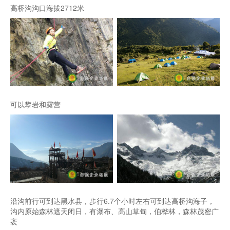
高桥沟沟口海拔2712米
可以攀岩和露营
沿沟前行可到达黑水县，步行6.7个小时左右可到达高桥沟海子，
沟内原始森林遮天闭日，有瀑布、高山草甸，伯桦林，森林茂密广
袤