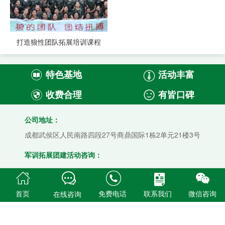
打造狼性团队拓展培训课程
特色基地
活动丰富


收费合理
有皆口碑


公司地址：
成都武侯区人民南路四段27号商鼎国际1栋2单元21楼3号
军训拓展团建活动咨询：
028-85504366 15928523620





首页
免费电话
联系我们
微信咨询
在线咨询