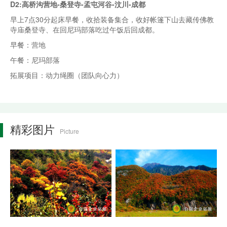
D2:高桥沟营地-桑登寺-孟屯河谷-汶川-成都
早上7点30分起床早餐，收拾装备集合，收好帐篷下山去藏传佛教
寺庙桑登寺、在回尼玛部落吃过午饭后回成都。
早餐：营地
午餐：尼玛部落
拓展项目：动力绳圈（团队向心力）
精彩图片
Picture