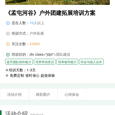
《孟屯河谷》户外团建拓展培训方案
适合人数：
10
人以上

培训方式：
户外拓展

关注次数：
43666

培训目的：div class="jdpt">
团队建设

提升团队协作能力
培养劳动意识
培养领导能力
学会与他人合作
培训天数：
1-3
天

免费定制
省时省心
超值体验

活动介绍
精彩图片
心得体会
活动介绍
Introduce