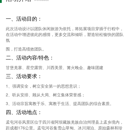
一、活动目的：
此次活动设计以团队休闲旅游为依托，将拓展项目穿插于行程中，
在活动中增进彼此的感情，更多交流和倾听，塑造轻松愉快的团队
氛
围，打造高绩效团队。
二、活动内容/特色：
甘堡羌寨、星空露营、川西美景、篝火晚会、趣味团建
三、活动要求：
1、强调安全，树立安全第一的思想意识；
2、听从安排、顾从大局、树立集体荣誉感；
3、活动宗旨寓教于乐、寓教于生活、提高团队的综合素质。
四、活动地点：
孟屯河谷风景区位于四川省阿坝藏族羌族自治州理县上孟乡境内，
距成都176公里。孟屯河谷集雪山草甸、冰川湖泊、原始森林和珍