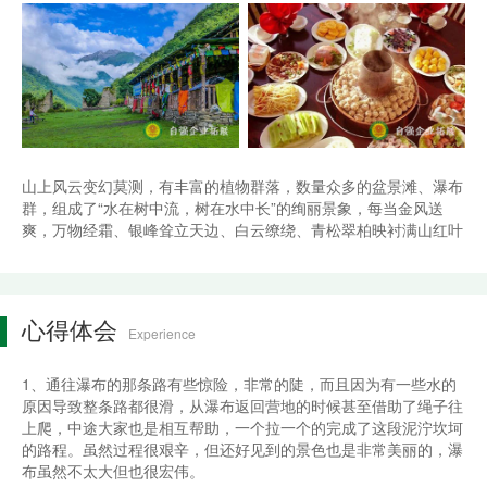
山上风云变幻莫测，有丰富的植物群落，数量众多的盆景滩、瀑布
群，组成了“水在树中流，树在水中长”的绚丽景象，每当金风送
爽，万物经霜、银峰耸立天边、白云缭绕、青松翠柏映衬满山红叶
心得体会
Experience
1、通往瀑布的那条路有些惊险，非常的陡，而且因为有一些水的
原因导致整条路都很滑，从瀑布返回营地的时候甚至借助了绳子往
上爬，中途大家也是相互帮助，一个拉一个的完成了这段泥泞坎坷
的路程。虽然过程很艰辛，但还好见到的景色也是非常美丽的，瀑
布虽然不太大但也很宏伟。