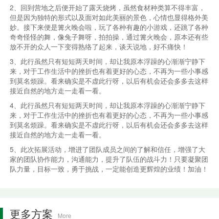
2、回到营地之后便开始了露天烧烤，虽然食材种类算不得丰富，
但是因为独特的形式以及面对如此美丽的景色，心情也显得格外美
妙。接下来便是篝火晚会啦，玩了各种有趣的小游戏，还跳了各种
奇奇怪怪的舞，像兔子舞呀，拍拍操，通过篝火晚会，原本还有些
放不开的众人一下变得熟络了起来，谈天说地，好不痛快！
3、此行虽然只有短短两天时间，却让我原本浮躁的心渐渐宁静下
来，对于工作生活中的挫折也有着更好的心态，不再为一些小事感
到莫名烦躁。看来确实是不虚此行呀，以后有机会还会多多去这样
接近自然的地方走一走看一看。
4、此行虽然只有短短两天时间，却让我原本浮躁的心渐渐宁静下
来，对于工作生活中的挫折也有着更好的心态，不再为一些小事感
到莫名烦躁。看来确实是不虚此行呀，以后有机会还会多多去这样
接近自然的地方走一走看一看。
5、此次拓展活动，增进了团队成员之间的了解和信任，增强了大
家的团队协作能力，沟通能力，提升了队伍的战斗力！只要凝聚团
队力量，目标一致，勇于挑战，一定能创造更辉煌的业绩！加油！
更多方案
More